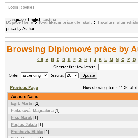
Login
|
cookies
Language: English
čeština
DSpace Home
Kvalifikační práce dle fakult
Fakulta multimediál
práce by Author
Browsing Diplomové práce by A
0-9
A
B
C
D
E
F
G
H
I
J
K
L
M
N
O
P
Q
Or enter first few letters:
Order:
Results:
Previous Page
Now showing items 11-30 of 7
Authors Name
Egrt, Martin
[1]
Feikusová, Magdalena
[1]
Fišr, Marek
[1]
Foglar, Jakub
[1]
Freithová, Eliška
[1]