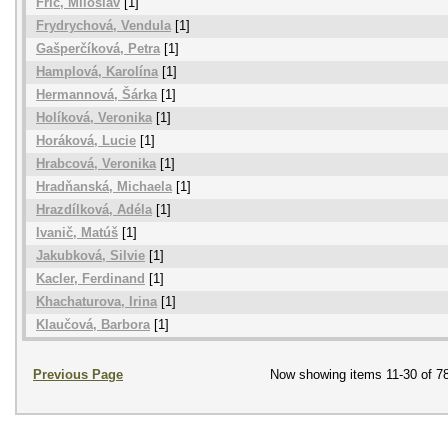
Frič, Miloslav
[1]
Frydrychová, Vendula
[1]
Gašperčíková, Petra
[1]
Hamplová, Karolína
[1]
Hermannová, Šárka
[1]
Holíková, Veronika
[1]
Horáková, Lucie
[1]
Hrabcová, Veronika
[1]
Hradňanská, Michaela
[1]
Hrazdílková, Adéla
[1]
Ivanič, Matúš
[1]
Jakubková, Silvie
[1]
Kacler, Ferdinand
[1]
Khachaturova, Irina
[1]
Klaučová, Barbora
[1]
Previous Page
Now showing items 11-30 of 7