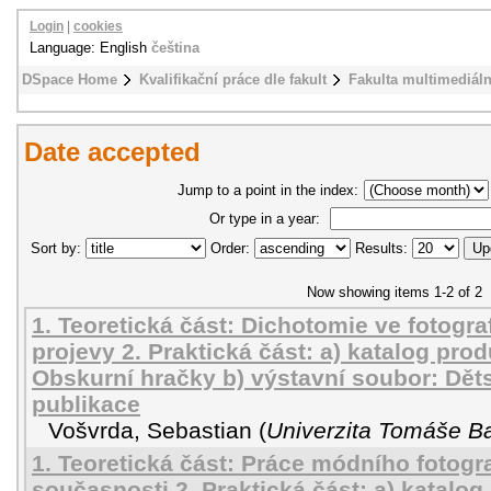
Login
|
cookies
Language: English
čeština
DSpace Home
Kvalifikační práce dle fakult
Fakulta multimediál
Date accepted
Jump to a point in the index:
Or type in a year:
Sort by:
Order:
Results:
Now showing items 1-2 of 2
1. Teoretická část: Dichotomie ve fotografi
projevy 2. Praktická část: a) katalog pro
Obskurní hračky b) výstavní soubor: Děts
publikace
Vošvrda, Sebastian
(
Univerzita Tomáše Ba
1. Teoretická část: Práce módního fotogr
současnosti 2. Praktická část: a) katalo