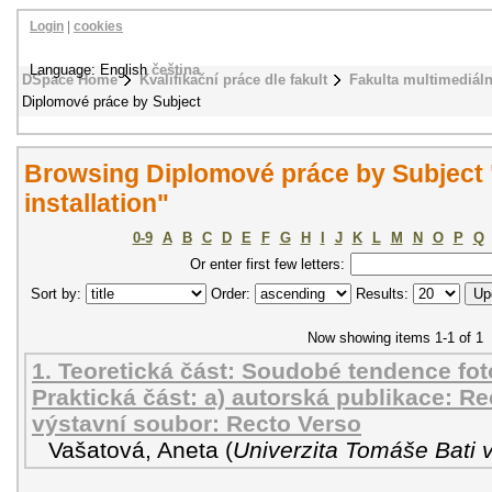
Login
|
cookies
Language: English
čeština
DSpace Home
Kvalifikační práce dle fakult
Fakulta multimediál
Diplomové práce by Subject
Browsing Diplomové práce by Subject 
installation"
0-9
A
B
C
D
E
F
G
H
I
J
K
L
M
N
O
P
Q
Or enter first few letters:
Sort by:
Order:
Results:
Now showing items 1-1 of 1
1. Teoretická část: Soudobé tendence foto
Praktická část: a) autorská publikace: Re
výstavní soubor: Recto Verso
Vašatová, Aneta
(
Univerzita Tomáše Bati v