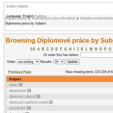
Login
|
cookies
Language: English
čeština
DSpace Home
Kvalifikační práce dle fakult
Fakulta multimediál
Diplomové práce by Subject
Browsing Diplomové práce by Sub
0-9
A
B
C
D
E
F
G
H
I
J
K
L
M
N
O
P
Q
Or enter first few letters:
Order:
Results:
Previous Page
Now showing items 115-134 of 6
Subject
dakar
[1]
dalekohled
[2]
dávkovač nápojů
[1]
dávkovač sypkých směsí
[1]
deaf Butler
[1]