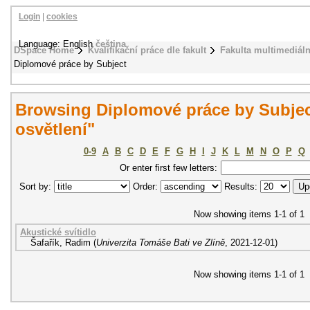
Login
|
cookies
Language: English
čeština
DSpace Home
Kvalifikační práce dle fakult
Fakulta multimediál
Diplomové práce by Subject
Browsing Diplomové práce by Subjec
osvětlení"
0-9
A
B
C
D
E
F
G
H
I
J
K
L
M
N
O
P
Q
Or enter first few letters:
Sort by:
Order:
Results:
Now showing items 1-1 of 1
Akustické svítidlo
Šafařík, Radim
(
Univerzita Tomáše Bati ve Zlíně
,
2021-12-01
)
Now showing items 1-1 of 1