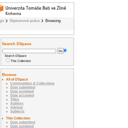
ign
Diplomové práce
Browsing
Search DSpace
Search DSpace
This Collection
Browse
All of DSpace
Communities & Collections
Date submitted
Date assigned
Date accepted
Titles
Authors
Advisor
Subjects
This Collection
Date submitted
Date assigned