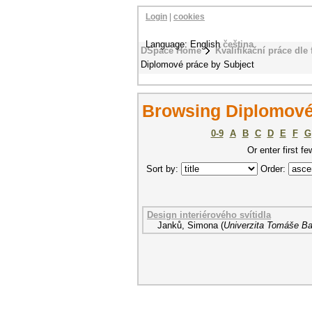
Login
|
cookies
Language: English
čeština
DSpace Home
Kvalifikační práce dle 
Diplomové práce by Subject
Browsing Diplomové
0-9
A
B
C
D
E
F
G
Or enter first fe
Sort by:
Order:
Design interiérového svítidla
Janků, Simona
(
Univerzita Tomáše Bat