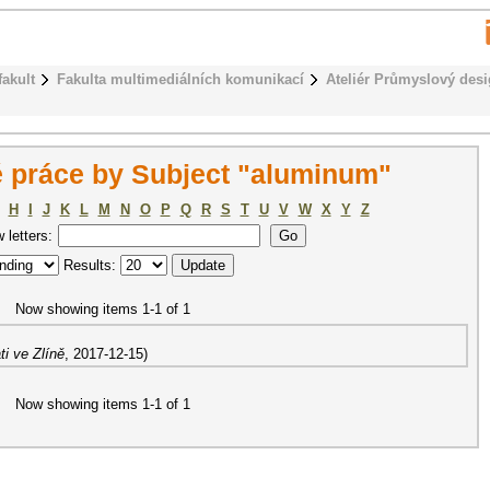
fakult
Fakulta multimediálních komunikací
Ateliér Průmyslový des
 práce by Subject "aluminum"
H
I
J
K
L
M
N
O
P
Q
R
S
T
U
V
W
X
Y
Z
w letters:
Results:
Now showing items 1-1 of 1
i ve Zlíně
,
2017-12-15
)
Now showing items 1-1 of 1