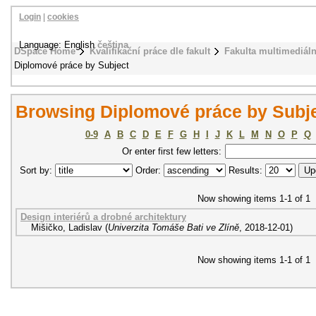
Login
|
cookies
Language: English
čeština
DSpace Home
Kvalifikační práce dle fakult
Fakulta multimediál
Diplomové práce by Subject
Browsing Diplomové práce by Subje
0-9
A
B
C
D
E
F
G
H
I
J
K
L
M
N
O
P
Q
Or enter first few letters:
Sort by:
Order:
Results:
Now showing items 1-1 of 1
Design interiérů a drobné architektury
Mišičko, Ladislav
(
Univerzita Tomáše Bati ve Zlíně
,
2018-12-01
)
Now showing items 1-1 of 1