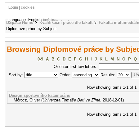
Login
|
cookies
Language: English
čeština
DSpace Home
Kvalifikační práce dle fakult
Fakulta multimediál
Diplomové práce by Subject
Browsing Diplomové práce by Subjec
0-9
A
B
C
D
E
F
G
H
I
J
K
L
M
N
O
P
Q
Or enter first few letters:
Sort by:
Order:
Results:
Now showing items 1-1 of 1
Design sportovního katamaránu
Mórocz, Oliver
(
Univerzita Tomáše Bati ve Zlíně
,
2018-12-01
)
Now showing items 1-1 of 1