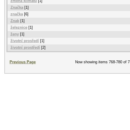
změna klimatu
[1]
Značka
[1]
značka
[6]
Znak
[1]
železnice
[1]
ženy
[1]
životní prosředí
[1]
životní prostředí
[2]
Previous Page
Now showing items 768-780 of 