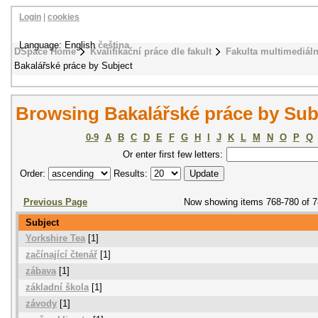
Login
|
cookies
Language: English
čeština
DSpace Home
Kvalifikační práce dle fakult
Fakulta multimediál
Bakalářské práce by Subject
Browsing Bakalářské práce by Sub
0-9
A
B
C
D
E
F
G
H
I
J
K
L
M
N
O
P
Q
Or enter first few letters:
Order:
Results:
Previous Page
Now showing items 768-780 of 
Subject
Yorkshire Tea
[1]
začínající čtenář
[1]
zábava
[1]
základní škola
[1]
závody
[1]