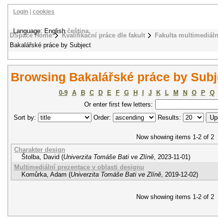
Login
|
cookies
Language: English
čeština
DSpace Home
Kvalifikační práce dle fakult
Fakulta multimediál
Bakalářské práce by Subject
Browsing Bakalářské práce by Subj
0-9
A
B
C
D
E
F
G
H
I
J
K
L
M
N
O
P
Q
Or enter first few letters:
Sort by:
Order:
Results:
Now showing items 1-2 of 2
Charakter design
Štolba, David
(
Univerzita Tomáše Bati ve Zlíně
,
2023-11-01
)
Multimediální prezentace v oblasti designu
Komůrka, Adam
(
Univerzita Tomáše Bati ve Zlíně
,
2019-12-02
)
Now showing items 1-2 of 2