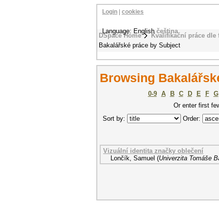
Login
|
cookies
Language: English
čeština
DSpace Home
Kvalifikační práce dle 
Bakalářské práce by Subject
Browsing Bakalářské
0-9
A
B
C
D
E
F
G
Or enter first fe
Sort by:
Order:
Vizuální identita značky oblečení
Lončík, Samuel
(
Univerzita Tomáše Ba