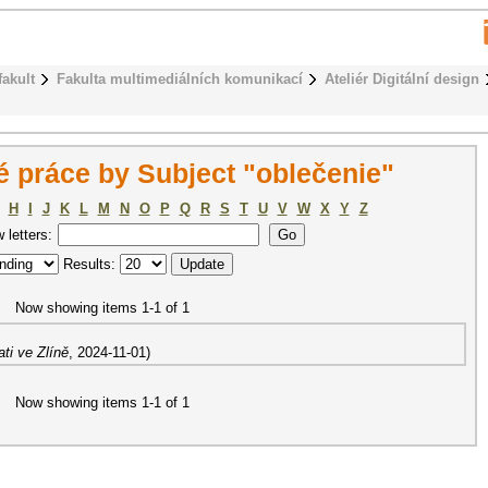
fakult
Fakulta multimediálních komunikací
Ateliér Digitální design
 práce by Subject "oblečenie"
H
I
J
K
L
M
N
O
P
Q
R
S
T
U
V
W
X
Y
Z
w letters:
Results:
Now showing items 1-1 of 1
ti ve Zlíně
,
2024-11-01
)
Now showing items 1-1 of 1