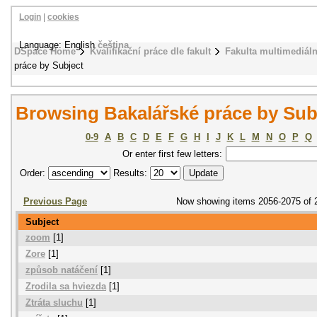
Login
|
cookies
Language: English
čeština
DSpace Home
Kvalifikační práce dle fakult
Fakulta multimediál
práce by Subject
Browsing Bakalářské práce by Sub
0-9
A
B
C
D
E
F
G
H
I
J
K
L
M
N
O
P
Q
Or enter first few letters:
Order:
Results:
Previous Page
Now showing items 2056-2075 of 
Subject
zoom
[1]
Zore
[1]
způsob natáčení
[1]
Zrodila sa hviezda
[1]
Ztráta sluchu
[1]