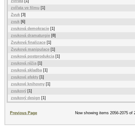
zvířata
[1]
zvířata ve filmu
[1]
Zvuk
[3]
zvuk
[6]
zvuková demokracie
[1]
zvuková dramaturgie
[8]
Zvuková finalizace
[1]
Zvuková manipulace
[1]
zvuková postprodukcia
[1]
zvuková réžia
[1]
zvuková skladba
[1]
zvukové efekty
[1]
zvukové knihovny
[1]
zvukový
[1]
zvukový design
[1]
Previous Page
Now showing items 2056-2075 of 