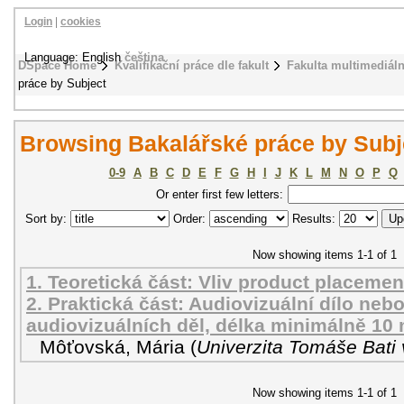
Login
|
cookies
Language: English
čeština
DSpace Home
Kvalifikační práce dle fakult
Fakulta multimediál
práce by Subject
Browsing Bakalářské práce by Subj
0-9
A
B
C
D
E
F
G
H
I
J
K
L
M
N
O
P
Q
Or enter first few letters:
Sort by:
Order:
Results:
Now showing items 1-1 of 1
1. Teoretická část: Vliv product placeme
2. Praktická část: Audiovizuální dílo ne
audiovizuálních děl, délka minimálně 10 
Môťovská, Mária
(
Univerzita Tomáše Bati 
Now showing items 1-1 of 1