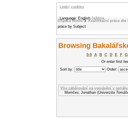
Login
|
cookies
Language: English
čeština
DSpace Home
Kvalifikační práce dle 
práce by Subject
Browsing Bakalářské
0-9
A
B
C
D
E
F
G
Or enter first fe
Sort by:
Order:
Vliv záběrování na vyprávění v seriá
Momčev, Jonathan
(
Univerzita Tomáše