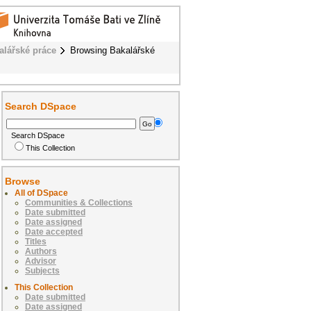
alářské práce
Browsing Bakalářské
Search DSpace
Search DSpace
This Collection
Browse
All of DSpace
Communities & Collections
Date submitted
Date assigned
Date accepted
Titles
Authors
Advisor
Subjects
This Collection
Date submitted
Date assigned