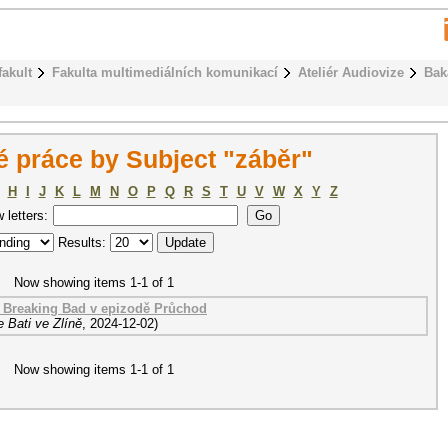
fakult
Fakulta multimediálních komunikací
Ateliér Audiovize
Bak
 práce by Subject "záběr"
H
I
J
K
L
M
N
O
P
Q
R
S
T
U
V
W
X
Y
Z
w letters:
Results:
Now showing items 1-1 of 1
lu Breaking Bad v epizodě Průchod
 Bati ve Zlíně
,
2024-12-02
)
Now showing items 1-1 of 1