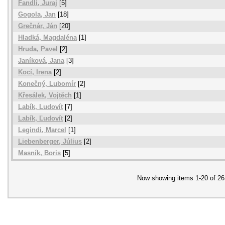
Fandli, Juraj
[5]
Gogola, Jan
[18]
Grečnár, Ján
[20]
Hladká, Magdaléna
[1]
Hruda, Pavel
[2]
Janíková, Jana
[3]
Kocí, Irena
[2]
Konečný, Lubomír
[2]
Křesálek, Vojtěch
[1]
Labík, Ludovít
[7]
Labík, Ľudovít
[2]
Legindi, Marcel
[1]
Liebenberger, Július
[2]
Masník, Boris
[5]
Now showing items 1-20 of 26