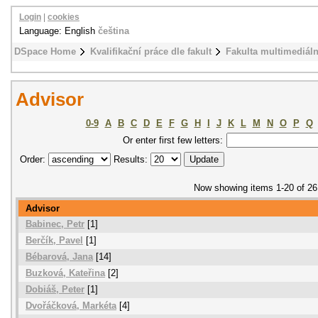
Login
|
cookies
Language: English
čeština
DSpace Home
Kvalifikační práce dle fakult
Fakulta multimediál
Advisor
0-9
A
B
C
D
E
F
G
H
I
J
K
L
M
N
O
P
Q
Or enter first few letters:
Order:
Results:
Now showing items 1-20 of 26
Advisor
Babinec, Petr
[1]
Berčík, Pavel
[1]
Bébarová, Jana
[14]
Buzková, Kateřina
[2]
Dobiáš, Peter
[1]
Dvořáčková, Markéta
[4]