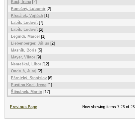
Kocí, Irena
[2]
Konečný, Lubomír
[2]
Křesálek, Vojtěch
[1]
Labík, Ludovít
[7]
Labík, Ľudovít
[2]
Legindi, Marcel
[1]
Liebenberger, Július
[2]
Masník, Boris
[5]
Mayer, Viktor
[9]
Nemeškal, Libor
[12]
Ondruš, Juraj
[2]
Párnický, Stanislav
[6]
Pustina Kocí, Irena
[1]
Štěpánek, Martin
[17]
Previous Page
Now showing items 7-26 of 26