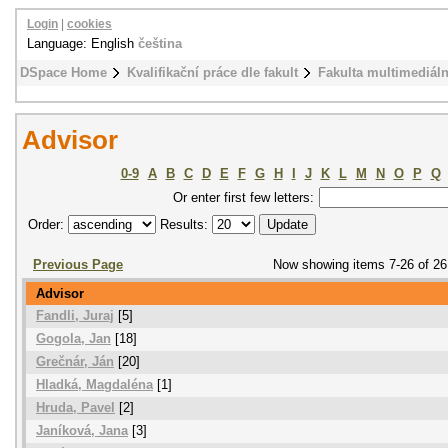
Login
|
cookies
Language: English
čeština
DSpace Home
Kvalifikační práce dle fakult
Fakulta multimediál
Advisor
0-9
A
B
C
D
E
F
G
H
I
J
K
L
M
N
O
P
Q
Or enter first few letters:
Order:
Results:
Previous Page
Now showing items 7-26 of 26
Advisor
Fandli, Juraj
[5]
Gogola, Jan
[18]
Grečnár, Ján
[20]
Hladká, Magdaléna
[1]
Hruda, Pavel
[2]
Janíková, Jana
[3]