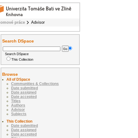
lomové práce
Advisor
Search DSpace
Search DSpace
This Collection
Browse
All of DSpace
Communities & Collections
Date submitted
Date assigned
Date accepted
Titles
Authors
Advisor
Subjects
This Collection
Date submitted
Date assigned
Date accepted