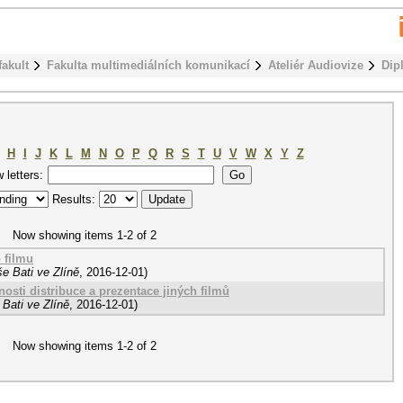
fakult
Fakulta multimediálních komunikací
Ateliér Audiovize
Dip
H
I
J
K
L
M
N
O
P
Q
R
S
T
U
V
W
X
Y
Z
w letters:
Results:
Now showing items 1-2 of 2
 filmu
e Bati ve Zlíně
,
2016-12-01
)
osti distribuce a prezentace jiných filmů
Bati ve Zlíně
,
2016-12-01
)
Now showing items 1-2 of 2