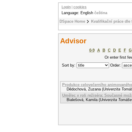
Login
|
cookies
Language: English
čeština
DSpace Home
Kvalifikační práce dle 
Advisor
0-9
A
B
C
D
E
F
G
Or enter first fe
Sort by:
Order:
Produkce celovečerního animovaného
Dědochová, Zuzana
(
Univerzita Tomáš
Umělec v roli režiséra: Současné možn
Bialešová, Kamila
(
Univerzita Tomáše 