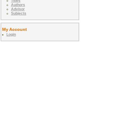
Titles
Authors
Advisor
Subjects
My Account
Login