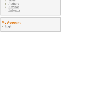
Titles
Authors
Advisor
Subjects
My Account
Login