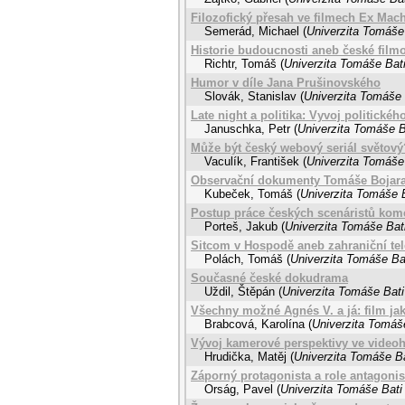
Filozofický přesah ve filmech Ex Mach
Semerád, Michael
(
Univerzita Tomáše 
Historie budoucnosti aneb české filmov
Richtr, Tomáš
(
Univerzita Tomáše Bati
Humor v díle Jana Prušinovského
Slovák, Stanislav
(
Univerzita Tomáše 
Late night a politika: Vyvoj politick
Januschka, Petr
(
Univerzita Tomáše B
Může být český webový seriál světový
Vaculík, František
(
Univerzita Tomáše 
Observační dokumenty Tomáše Bojar
Kubeček, Tomáš
(
Univerzita Tomáše B
Postup práce českých scenáristů kome
Porteš, Jakub
(
Univerzita Tomáše Bati
Sitcom v Hospodě aneb zahraniční tel
Polách, Tomáš
(
Univerzita Tomáše Bat
Současné české dokudrama
Uždil, Štěpán
(
Univerzita Tomáše Bati
Všechny možné Agnés V. a já: film ja
Brabcová, Karolína
(
Univerzita Tomáše
Vývoj kamerové perspektivy ve videohe
Hrudička, Matěj
(
Univerzita Tomáše Ba
Záporný protagonista a role antagonist
Orság, Pavel
(
Univerzita Tomáše Bati 