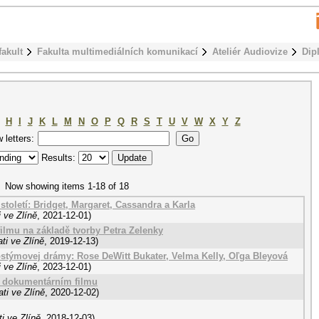
fakult
Fakulta multimediálních komunikací
Ateliér Audiovize
Dip
H
I
J
K
L
M
N
O
P
Q
R
S
T
U
V
W
X
Y
Z
w letters:
Results:
Now showing items 1-18 of 18
 století: Bridget, Margaret, Cassandra a Karla
 ve Zlíně
,
2021-12-01
)
filmu na základě tvorby Petra Zelenky
ti ve Zlíně
,
2019-12-13
)
kostýmovej drámy: Rose DeWitt Bukater, Velma Kelly, Oľga Bleyová
 ve Zlíně
,
2023-12-01
)
m dokumentárním filmu
ti ve Zlíně
,
2020-12-02
)
i ve Zlíně
,
2018-12-03
)