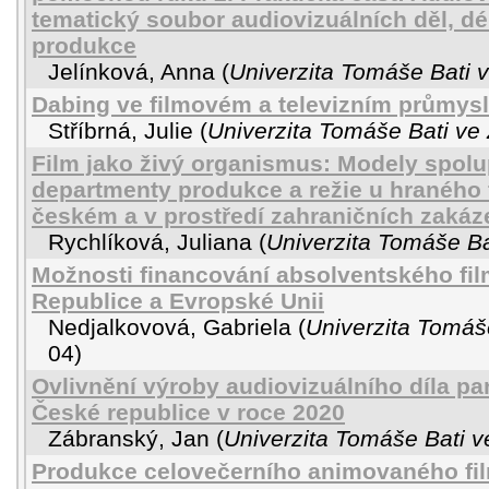
tematický soubor audiovizuálních děl, dé
produkce
Jelínková, Anna
(
Univerzita Tomáše Bati v
Dabing ve filmovém a televizním průmys
Stříbrná, Julie
(
Univerzita Tomáše Bati ve 
Film jako živý organismus: Modely spol
departmenty produkce a režie u hraného f
českém a v prostředí zahraničních zakáz
Rychlíková, Juliana
(
Univerzita Tomáše Ba
Možnosti financování absolventského fil
Republice a Evropské Unii
Nedjalkovová, Gabriela
(
Univerzita Tomáše
04
)
Ovlivnění výroby audiovizuálního díla p
České republice v roce 2020
Zábranský, Jan
(
Univerzita Tomáše Bati v
Produkce celovečerního animovaného fi