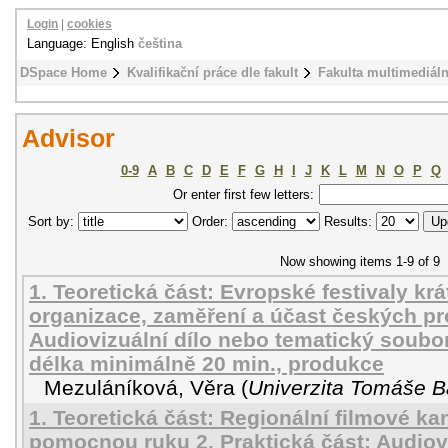
Login
|
cookies
Language: English
čeština
DSpace Home
Kvalifikační práce dle fakult
Fakulta multimediál
Advisor
0-9
A
B
C
D
E
F
G
H
I
J
K
L
M
N
O
P
Q
Or enter first few letters:
Sort by:
Order:
Results:
Now showing items 1-9 of 9
1. Teoretická část: Evropské festivaly kr
organizace, zaměření a účast českých pro
Audiovizuální dílo nebo tematický soubor
délka minimálně 20 min., produkce
Mezuláníková, Věra
(
Univerzita Tomáše Ba
1. Teoretická část: Regionální filmové ka
pomocnou ruku 2. Praktická část: Audiov