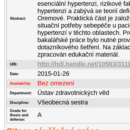
esenciální hypertenzi, rizikové fak
hypertenzi a zabývá se teorií def
Oremové. Praktická část je zalo
Abstract:
situační potřeby sebepéče u paci
hypertenzí v těchto oblastech. Pr
bakalářské práce bylo nutné pro
dotazníkového šetření. Na zákla
zpracován edukační materiál.
http://hdl.handle.net/10563/311
URI:
2015-01-26
Date:
Bez omezení
Availability:
Ústav zdravotnických věd
Department:
Všeobecná sestra
Discipline:
Grade for
A
thesis and
defense: