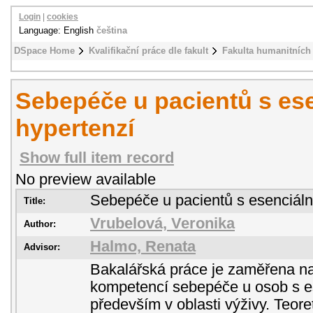
Login
|
cookies
Language: English
čeština
DSpace Home
Kvalifikační práce dle fakult
Fakulta humanitních 
Sebepéče u pacientů s ese
hypertenzí
Show full item record
No preview available
Sebepéče u pacientů s esenciáln
Title:
Vrubelová, Veronika
Author:
Halmo, Renata
Advisor:
Bakalářská práce je zaměřena n
kompetencí sebepéče u osob s es
především v oblasti výživy. Teore