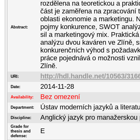
rozdělena na teoretickou a prakti
část je zaměřena na zpracování 
oblasti ekonomie a marketingu. 
pojmy konkurence, SWOT analýza
Abstract:
sil a marketingový mix. Praktick
analýzu dvou kaváren ve Zlíně, s
konkurenčních výhod s požadavk
práce pojednává o možnosti vzni
Zlíně.
http://hdl.handle.net/10563/316
URI:
2014-11-28
Date:
Bez omezení
Availability:
Ústav moderních jazyků a literatu
Department:
Anglický jazyk pro manažerskou 
Discipline:
Grade for
E
thesis and
defense: