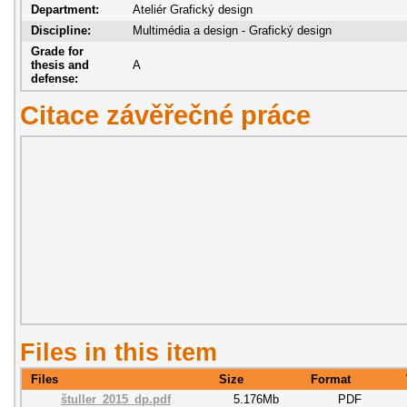
Department:
Ateliér Grafický design
Discipline:
Multimédia a design - Grafický design
Grade for
thesis and
A
defense:
Citace závěřečné práce
Files in this item
Files
Size
Format
štuller_2015_dp.pdf
5.176Mb
PDF