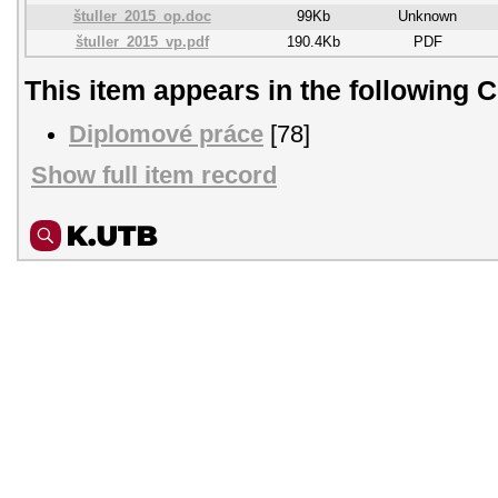
štuller_2015_op.doc
99Kb
Unknown
štuller_2015_vp.pdf
190.4Kb
PDF
This item appears in the following C
Diplomové práce
[78]
Show full item record