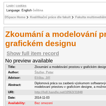
Login
|
cookies
Language: English
čeština
DSpace Home
Kvalifikační práce dle fakult
Fakulta multimediál
Zkoumání a modelování pr
grafickém designu
Show full item record
No preview available
Title:
Zkoumání a modelování prostoru v grafickém desig
Author:
Štuller, Peter
Advisor:
Eliška, Jiří
Diplomová práca sa zaoberá výskumom softwarovýc
Abstract:
modelovaní priestoru v grafickom designe, a možnos
URI:
http://hdl.handle.net/10563/31848
Date:
2014-11-03
Availability:
Bez omezení