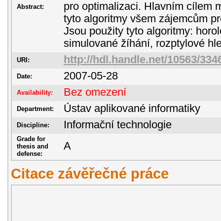
pro optimalizaci. Hlavním cílem m
Abstract:
tyto algoritmy všem zájemcům pro
Jsou použity tyto algoritmy: horo
simulované žíhání, rozptylové hl
http://hdl.handle.net/10563/334
URI:
2007-05-28
Date:
Bez omezení
Availability:
Ústav aplikované informatiky
Department:
Informační technologie
Discipline:
Grade for
A
thesis and
defense:
Citace závěřečné práce