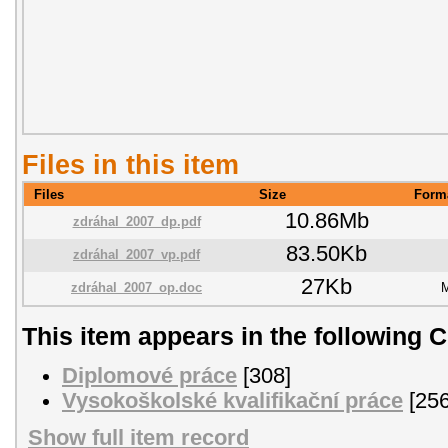
Files in this item
Files
Size
Form
10.86Mb
zdráhal_2007_dp.pdf
83.50Kb
zdráhal_2007_vp.pdf
27Kb
zdráhal_2007_op.doc
M
This item appears in the following C
Diplomové práce
[308]
Vysokoškolské kvalifikační práce
[256
Show full item record