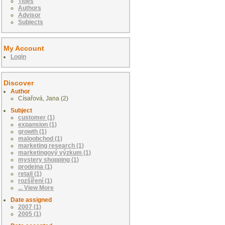
Titles
Authors
Advisor
Subjects
My Account
Login
Discover
Author
Císařová, Jana (2)
Subject
customer (1)
expansion (1)
growth (1)
maloobchod (1)
marketing research (1)
marketingový výzkum (1)
mystery shopping (1)
prodejna (1)
retail (1)
rozšíření (1)
... View More
Date assigned
2007 (1)
2005 (1)