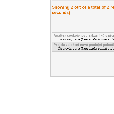
Showing 2 out of a total of 2
seconds)
Analýza spokojenosti zákazníků s pře
Císařová, Jana
(
Univerzita Tomáše Bat
Projekt založení nové prodejní pobočk
Císařová, Jana
(
Univerzita Tomáše Bat