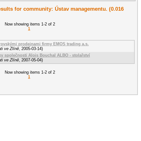
 results for community: Ústav managementu. (0.016
Now showing items 1-2 of 2
1
rovskými prodejnami firmy EMOS trading a.s.
i ve Zlíně
,
2005-03-14
)
y společnosti Alois Bouchal ALBO - stolařství
i ve Zlíně
,
2007-05-04
)
Now showing items 1-2 of 2
1