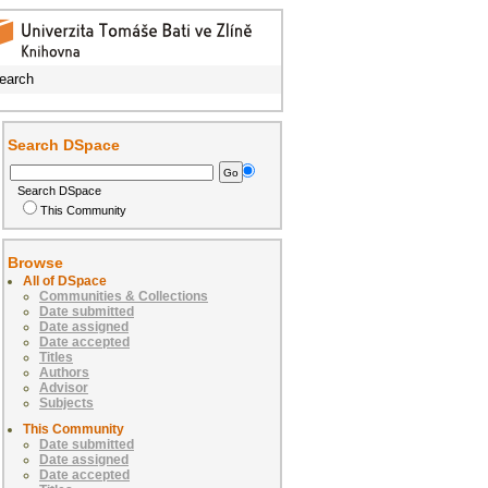
earch
Search DSpace
Search DSpace
This Community
Browse
All of DSpace
Communities & Collections
Date submitted
Date assigned
Date accepted
Titles
Authors
Advisor
Subjects
This Community
Date submitted
Date assigned
Date accepted