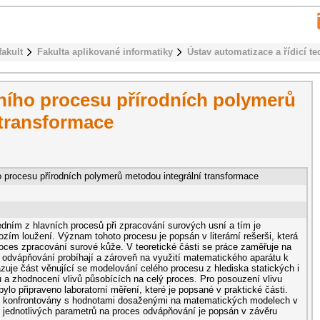
fakult
Fakulta aplikované informatiky
Ústav automatizace a řídicí te
ního procesu přírodních polymerů
 transformace
 procesu přírodních polymerů metodou integrální transformace
edním z hlavních procesů při zpracování surových usní a tím je
zím loužení. Význam tohoto procesu je popsán v literární rešerši, která
roces zpracování surové kůže. V teoretické části se práce zaměřuje na
i odvápňování probíhají a zároveň na využití matematického aparátu k
azuje část věnující se modelování celého procesu z hlediska statických i
a zhodnocení vlivů působících na celý proces. Pro posouzení vlivu
bylo připraveno laboratorní měření, které je popsané v praktické části.
u konfrontovány s hodnotami dosaženými na matematických modelech v
 jednotlivých parametrů na proces odvápňování je popsán v závěru