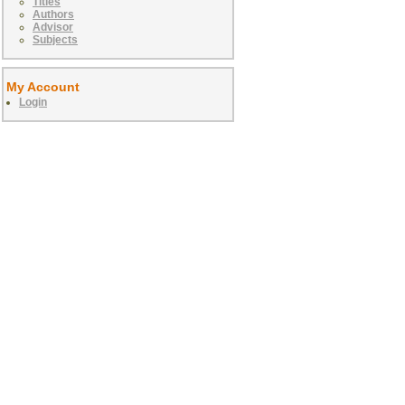
Titles
Authors
Advisor
Subjects
My Account
Login