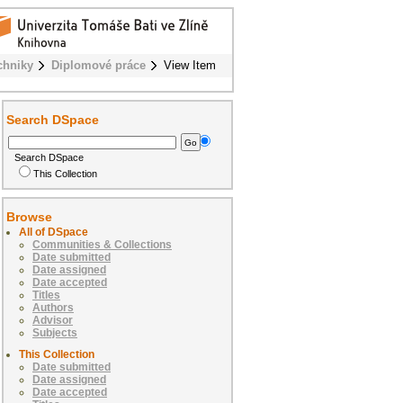
chniky
Diplomové práce
View Item
Search DSpace
Search DSpace
This Collection
Browse
All of DSpace
Communities & Collections
Date submitted
Date assigned
Date accepted
Titles
Authors
Advisor
Subjects
This Collection
Date submitted
Date assigned
Date accepted