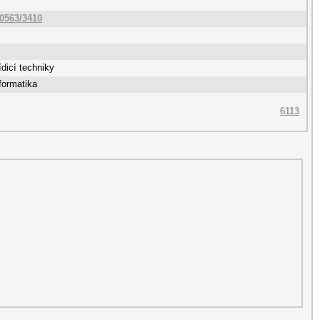
10563/3410
dicí techniky
formatika
6113