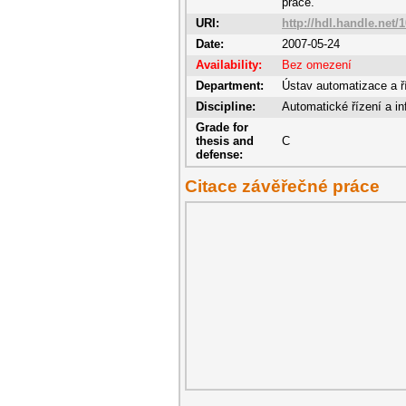
práce.
URI:
http://hdl.handle.net/
Date:
2007-05-24
Availability:
Bez omezení
Department:
Ústav automatizace a ří
Discipline:
Automatické řízení a in
Grade for
thesis and
C
defense:
Citace závěřečné práce