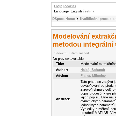
Login
|
cookies
Language: English
čeština
DSpace Home
Kvalifikační práce dle 
Modelování extrakč
metodou integrální
Show full item record
No preview available
Title:
Modelování extrakčního
Author:
Haleš, Bohumír
Advisor:
Fialka, Miloslav
Tato práce se zabývá j
odvápňování po předcho
zároveň shrnuje celý p
popis procesů, které př
jejich popisu. Dále nav
Abstract:
dynamických parametrů 
jednotlivých parametrů 
Výsledky z měření jso
prostředí MATLAB. Vliv