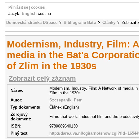
Přihlásit se
|
cookies
Jazyk:
English
čeština
Domovská stránka DSpace
Bibliografie Baťa
Články
Zobrazit
Modernism, Industry, Film: 
media in the Bat'a Corporat
of Zlím in the 1930s
Zobrazit celý záznam
Modernism, Industry, Film: A Network of media in 
Název:
Zlím in the 1930s
Autor:
Szczepanik, Petr
Typ dokumentu:
Článek (English)
Zdrojový
Films that work. Industrial film and the productivi
dokument:
ISBN:
9789089640130
Plný text:
http://dare.uva.nl/cgi/arno/show.cgi?fid=16544