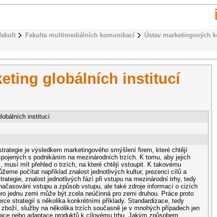
fakult
Fakulta multimediálních komunikací
Ústav marketingových 
eting globálních institucí
lobálních institucí
trategie je výsledkem marketingového smýšlení firem, které chtějí
pojených s podnikáním na mezinárodních trzích. K tomu, aby jejich
í, musí mít přehled o trzích, na které chtějí vstoupit. K takovému
eme počítat například znalost jednotlivých kultur, prezenci cílů a
rategie, znalost jednotlivých fází při vstupu na mezinárodní trhy, tedy
načasování vstupu a způsob vstupu, ale také zdroje informací o cizích
 pro jednu zemi může být zcela neúčinná pro zemi druhou. Práce proto
rce strategií s několika konkrétními příklady. Standardizace, tedy
 zboží, služby na několika trzích současně je v mnohých případech jen
ikace nebo adaptace produktů k cílovému trhu. Jakým způsobem