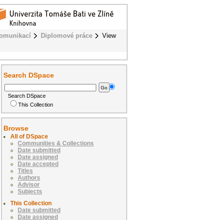
komunikací
Diplomové práce
View
Search DSpace
Search DSpace
This Collection
Browse
All of DSpace
Communities & Collections
Date submitted
Date assigned
Date accepted
Titles
Authors
Advisor
Subjects
This Collection
Date submitted
Date assigned