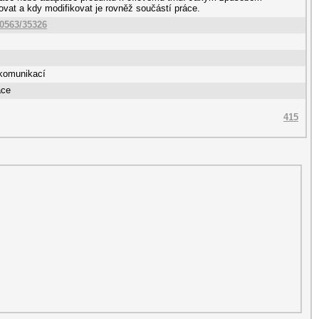
ovat a kdy modifikovat je rovněž součástí práce.
10563/35326
komunikací
ace
415