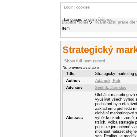
Login
|
cookies
Language: English
čeština
DSpace Home
Kvalifikační práce dle 
Item
Strategický mark
Show full item record
No preview available
Title:
Strategický marketing g
Author:
Adámek, Petr
Advisor:
Světlík, Jaroslav
Globální marketingová s
využívat všech výhod s
podnikání bylo efektivn
základnímu přehledu můž
globální marketingové st
Abstract:
výběr konkrétní země, 
trzích. Volba strategie
popisuje jen obecné vzo
možnost nabízet stejné
sen. Realitou je modif