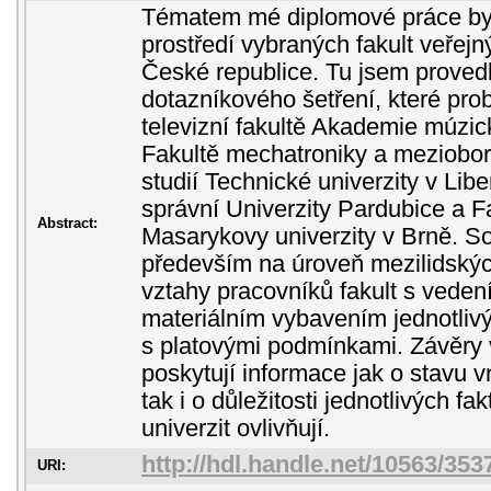
Tématem mé diplomové práce byl
prostředí vybraných fakult veřej
České republice. Tu jsem proved
dotazníkového šetření, které pro
televizní fakultě Akademie múzi
Fakultě mechatroniky a meziobo
studií Technické univerzity v Lib
správní Univerzity Pardubice a Fa
Abstract:
Masarykovy univerzity v Brně. So
především na úroveň mezilidských
vztahy pracovníků fakult s veden
materiálním vybavením jednotlivý
s platovými podmínkami. Závěr
poskytují informace jak o stavu vn
tak i o důležitosti jednotlivých fa
univerzit ovlivňují.
http://hdl.handle.net/10563/353
URI: