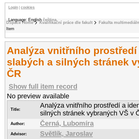
Login
|
cookies
Language: English
čeština
DSpace Home
Kvalifikační práce dle fakult
Fakulta multimediál
Item
Analýza vnitřního prostředí 
slabých a silných stránek 
ČR
Show full item record
No preview available
Analýza vnitřního prostředí a ide
Title:
silných stránek vybraných VŠ v
Černá, Lubomíra
Author:
Světlík, Jaroslav
Advisor: