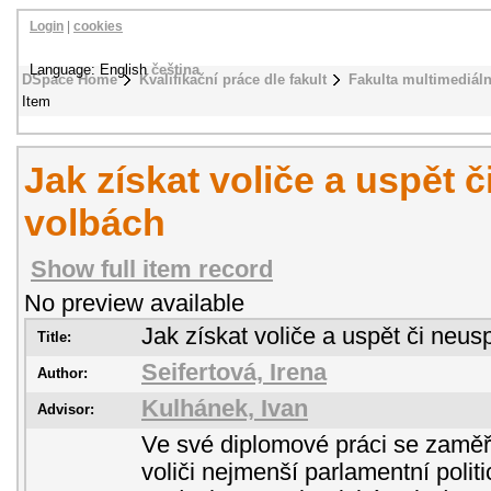
Login
|
cookies
Language: English
čeština
DSpace Home
Kvalifikační práce dle fakult
Fakulta multimediál
Item
Jak získat voliče a uspět 
volbách
Show full item record
No preview available
Jak získat voliče a uspět či neus
Title:
Seifertová, Irena
Author:
Kulhánek, Ivan
Advisor:
Ve své diplomové práci se zaměř
voliči nejmenší parlamentní polit