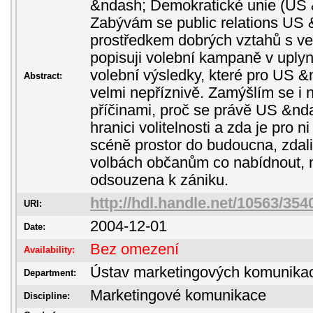
&ndash; Demokratické unie (US
Zabývám se public relations US
prostředkem dobrých vztahů s ve
popisuji volební kampaně v uply
volební výsledky, které pro US 
Abstract:
velmi nepříznivě. Zamýšlím se i 
příčinami, proč se právě US &n
hranici volitelnosti a zda je pro ni
scéně prostor do budoucna, zdal
volbách občanům co nabídnout, ne
odsouzena k zániku.
http://hdl.handle.net/10563/354
URI:
2004-12-01
Date:
Bez omezení
Availability:
Ústav marketingových komunika
Department:
Marketingové komunikace
Discipline: