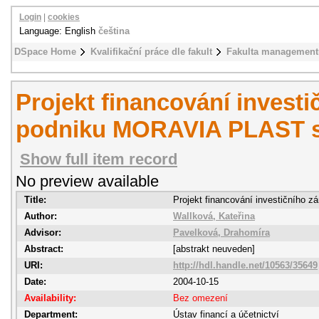
Login
|
cookies
Language: English
čeština
DSpace Home
Kvalifikační práce dle fakult
Fakulta management
Projekt financování invest
podniku MORAVIA PLAST s.
Show full item record
No preview available
Title:
Projekt financování investičního
Author:
Wallková, Kateřina
Advisor:
Pavelková, Drahomíra
Abstract:
[abstrakt neuveden]
URI:
http://hdl.handle.net/10563/35649
Date:
2004-10-15
Availability:
Bez omezení
Department:
Ústav financí a účetnictví