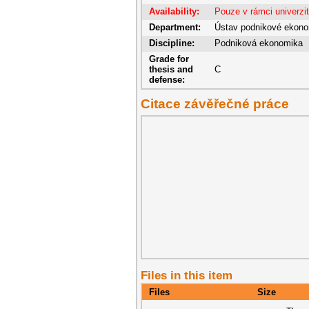
Availability:
Pouze v rámci univerzi
Department:
Ústav podnikové ekon
Discipline:
Podniková ekonomika
Grade for
thesis and
C
defense:
Citace závěřečné práce
Files in this item
Files
Size