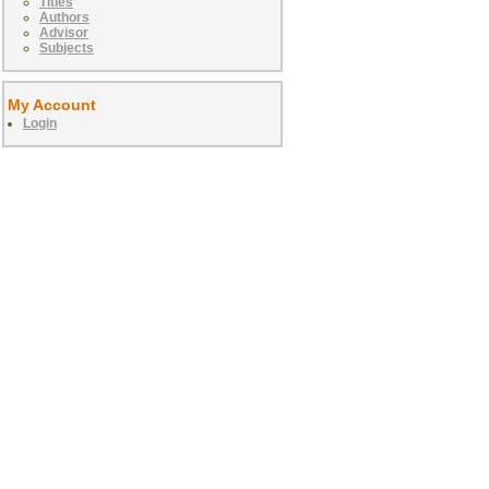
Titles
Authors
Advisor
Subjects
My Account
Login