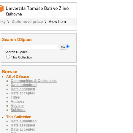
iky
Diplomové práce
View Item
Search DSpace
Search DSpace
This Collection
Browse
All of DSpace
Communities & Collections
Date submitted
Date assigned
Date accepted
Titles
Authors
Advisor
Subjects
This Collection
Date submitted
Date assigned
Date accepted