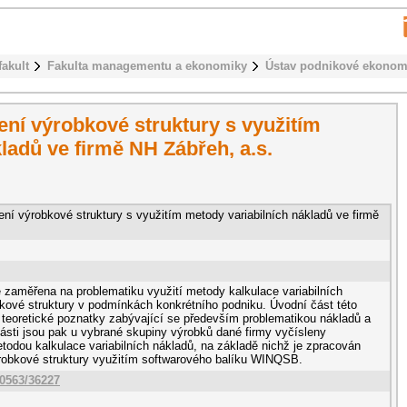
fakult
Fakulta managementu a ekonomiky
Ústav podnikové ekonom
zení výrobkové struktury s využitím
ladů ve firmě NH Zábřeh, a.s.
zení výrobkové struktury s využitím metody variabilních nákladů ve firmě
e zaměřena na problematiku využití metody kalkulace variabilních
bkové struktury v podmínkách konkrétního podniku. Úvodní část této
í teoretické poznatky zabývající se především problematikou nákladů a
části jsou pak u vybrané skupiny výrobků dané firmy vyčísleny
todou kalkulace variabilních nákladů, na základě nichž je zpracován
ýrobkové struktury využitím softwarového balíku WINQSB.
10563/36227