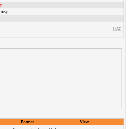
ty
omiky
1487
Format
View