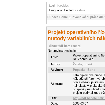
Login
|
cookies
Language: English
čeština
DSpace Home
Kvalifikační práce dle 
Projekt operativního ří
metody variabilních nák
Show full item record
No preview available
Projekt operativního ří
Title:
NH Zábřeh, a.s.
Author:
Žanda, Lukáš
Advisor:
Popesko, Boris
Tato diplomová práce j
nákladů při řízení výro
práce obsahuje literárn
Abstract:
kalkulací. V praktické 
příspěvky na úhradu me
projekt optimalizace v
URI:
http://hdl.handle.net/
Date:
2005-03-07