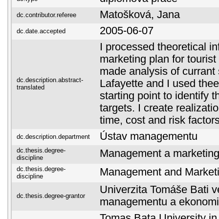
Matošková, Jana
dc.contributor.referee
2005-06-07
dc.date.accepted
I processed theoretical i
marketing plan for tourist 
made analysis of currant s
dc.description.abstract-
Lafayette and I used thee
translated
starting point to identify 
targets. I create realizati
time, cost and risk factors
Ústav managementu
dc.description.department
dc.thesis.degree-
Management a marketin
discipline
dc.thesis.degree-
Management and Market
discipline
Univerzita Tomáše Bati ve
dc.thesis.degree-grantor
managementu a ekonomi
Tomas Bata University in 