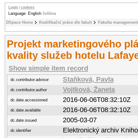
Login
|
cookies
Language: English
čeština
DSpace Home
Kvalifikační práce dle fakult
Fakulta management
Projekt marketingového plá
kvality služeb hotelu Lafaye
Show simple item record
Staňková, Pavla
dc.contributor.advisor
Vojtková, Žaneta
dc.contributor.author
2016-06-06T08:32:10Z
dc.date.accessioned
2016-06-06T08:32:10Z
dc.date.available
2005-03-07
dc.date.issued
Elektronický archiv Kni
dc.identifier