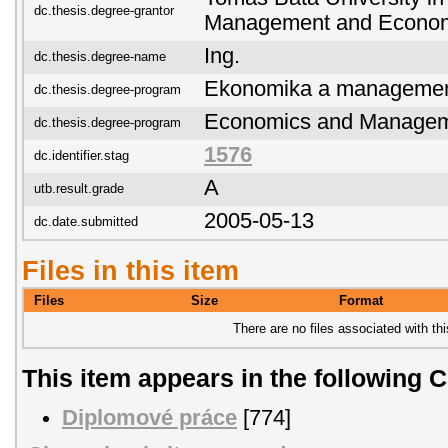
dc.thesis.degree-grantor
Management and Econo
Ing.
dc.thesis.degree-name
Ekonomika a manageme
dc.thesis.degree-program
Economics and Manage
dc.thesis.degree-program
1576
dc.identifier.stag
A
utb.result.grade
2005-05-13
dc.date.submitted
Files in this item
Files
Size
Format
There are no files associated with thi
This item appears in the following C
Diplomové práce
[774]