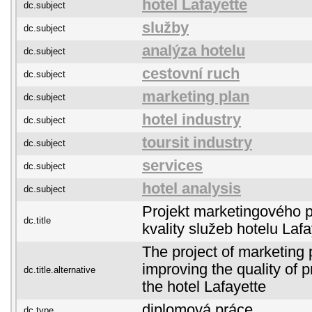
hotel Lafayette
dc.subject
služby
dc.subject
analýza hotelu
dc.subject
cestovní ruch
dc.subject
marketing plan
dc.subject
hotel industry
dc.subject
toursit industry
dc.subject
services
dc.subject
hotel analysis
dc.subject
Projekt marketingového p
dc.title
kvality služeb hotelu Lafa
The project of marketing 
improving the quality of p
dc.title.alternative
the hotel Lafayette
diplomová práce
dc.type