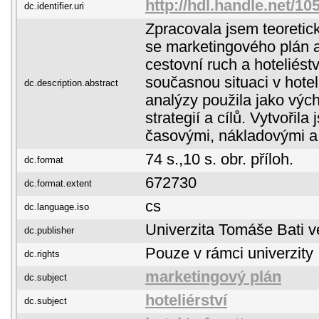
http://hdl.handle.net/1
dc.identifier.uri
Zpracovala jsem teoretick
se marketingového plán a
cestovní ruch a hoteliést
současnou situaci v hotel
dc.description.abstract
analýzy použila jako výc
strategií a cílů. Vytvořila
časovými, nákladovými a r
74 s.,10 s. obr. příloh.
dc.format
672730
dc.format.extent
cs
dc.language.iso
Univerzita Tomáše Bati v
dc.publisher
Pouze v rámci univerzity
dc.rights
marketingový plán
dc.subject
hoteliérství
dc.subject