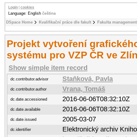
Login
|
cookies
Language: English
čeština
DSpace Home
Kvalifikační práce dle fakult
Fakulta management
Projekt vytvoření grafickéh
systému pro VZP ČR ve Zlín
Show simple item record
Staňková, Pavla
dc.contributor.advisor
Vrana, Tomáš
dc.contributor.author
2016-06-06T08:32:10Z
dc.date.accessioned
2016-06-06T08:32:10Z
dc.date.available
2005-03-07
dc.date.issued
Elektronický archiv Kni
dc.identifier