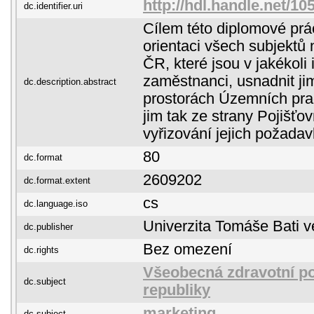
http://hdl.handle.net/1
dc.identifier.uri
Cílem této diplomové prác
orientaci všech subjekt
ČR, které jsou v jakékoli 
zaměstnanci, usnadnit ji
dc.description.abstract
prostorách Územních pra
jim tak ze strany Pojišťovn
vyřizování jejich požadav
80
dc.format
2609202
dc.format.extent
cs
dc.language.iso
Univerzita Tomáše Bati v
dc.publisher
Bez omezení
dc.rights
Všeobecná zdravotní p
dc.subject
republiky
marketing
dc.subject