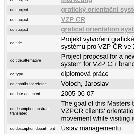
grafický orientační sys
dc.subject
VZP CR
dc.subject
grafical orientation sy
dc.subject
Projekt vytvoření grafick
dc.title
systému pro VZP ČR ve Z
Project proposal for a new
dc.title.alternative
system for VZP CR branch
diplomová práce
dc.type
Voloch, Jaroslav
dc.contributor.referee
2005-06-07
dc.date.accepted
The goal of this Masters 
dc.description.abstract-
VZPCR clients' orientation
translated
movement while visiting i
Ústav managementu
dc.description.department