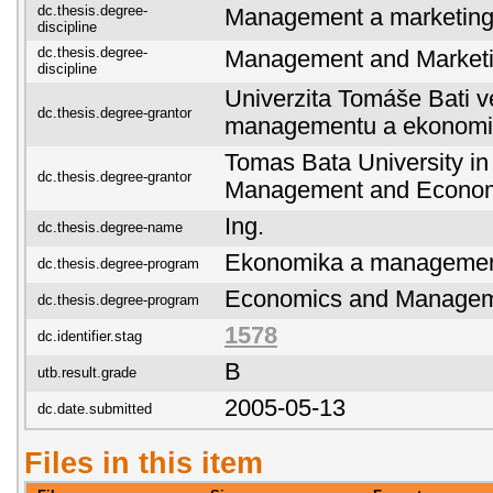
dc.thesis.degree-
Management a marketin
discipline
dc.thesis.degree-
Management and Market
discipline
Univerzita Tomáše Bati ve
dc.thesis.degree-grantor
managementu a ekonomi
Tomas Bata University in 
dc.thesis.degree-grantor
Management and Econo
Ing.
dc.thesis.degree-name
Ekonomika a manageme
dc.thesis.degree-program
Economics and Manage
dc.thesis.degree-program
1578
dc.identifier.stag
B
utb.result.grade
2005-05-13
dc.date.submitted
Files in this item