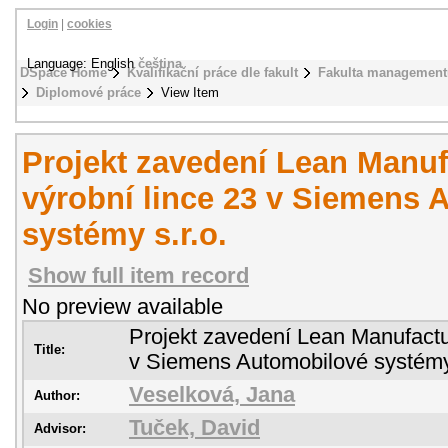
Login
|
cookies
Language: English
čeština
DSpace Home
Kvalifikační práce dle fakult
Fakulta management
Diplomové práce
View Item
Projekt zavedení Lean Manuf
výrobní lince 23 v Siemens 
systémy s.r.o.
Show full item record
No preview available
Projekt zavedení Lean Manufactur
Title:
v Siemens Automobilové systémy 
Veselková, Jana
Author:
Tuček, David
Advisor: