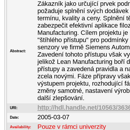
Zákazník jako určující prvek po
požaduje splnění svých dodávek 
termínu, kvality a ceny. Splnění
zabezpečit efektivní aplikace filo
Manufacturing. Cílem projektu j
"štíhlého přístupu" pro podmínky 
senzory ve firmě Siemens Automob
Abstract:
Zavedení tohoto přístupu však vy
jelikož Lean Manufacturing boří 
přístupy a zavedená pravidla a 
zcela novými. Fáze přípravy vš
výstupem projektu, rozhodující fáz
změny samotné, nastavení výrob
další zlepšování.
http://hdl.handle.net/10563/363
URI:
2005-03-07
Date:
Pouze v rámci univerzity
Availability: