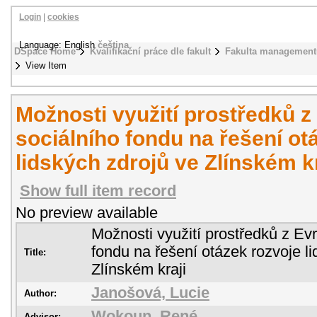
Login
|
cookies
Language: English
čeština
DSpace Home
Kvalifikační práce dle fakult
Fakulta management
View Item
Možnosti využití prostředků 
sociálního fondu na řešení ot
lidských zdrojů ve Zlínském kr
Show full item record
No preview available
Možnosti využití prostředků z Ev
fondu na řešení otázek rozvoje l
Title:
Zlínském kraji
Janošová, Lucie
Author:
Wokoun, René
Advisor: