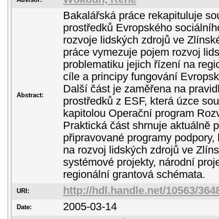
Bakalářská práce rekapituluje so
prostředků Evropského sociálníh
rozvoje lidských zdrojů ve Zlínsk
práce vymezuje pojem rozvoj lids
problematiku jejich řízení na regi
cíle a principy fungování Evrops
Další část je zaměřena na pravid
Abstract:
prostředků z ESF, která úzce souv
kapitolou Operační program Rozvo
Praktická část shrnuje aktuálně p
připravované programy podpory,
na rozvoj lidských zdrojů ve Zlín
systémové projekty, národní proje
regionální grantová schémata.
http://hdl.handle.net/10563/364
URI:
2005-03-14
Date: