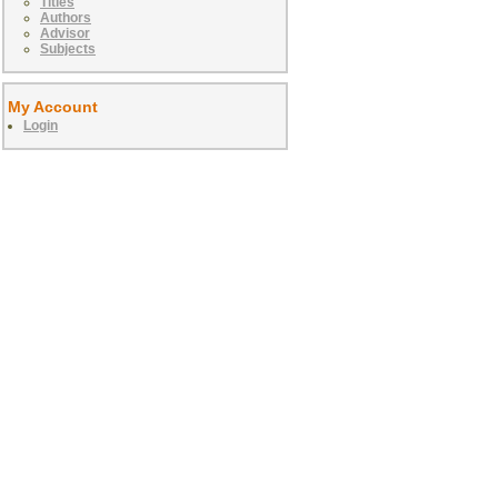
Titles
Authors
Advisor
Subjects
My Account
Login