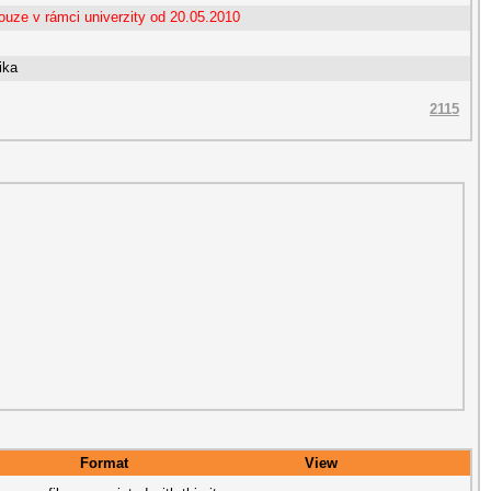
ouze v rámci univerzity od 20.05.2010
ika
2115
Format
View