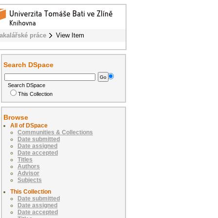
akalářské práce
View Item
Search DSpace
Search DSpace
This Collection
Browse
All of DSpace
Communities & Collections
Date submitted
Date assigned
Date accepted
Titles
Authors
Advisor
Subjects
This Collection
Date submitted
Date assigned
Date accepted