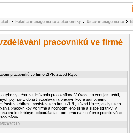
fakult
Fakulta managementu a ekonomiky
Ústav managementu
B
zdělávání pracovníků ve firmě
ávání pracovníků ve firmě ZIPP, závod Rajec
sa týka systému vzdelávania pracovníkov. V úvode sa venujem teórii,
dných pojmov z oblasti vzdelávania pracovníkov a samotnému
ej časti v krátkosti predstavujem firmu ZIPP, závod Rajec, analyzujem
ania pracovníkov vo firme a hodnotím jeho silné a slabé stránky. V
venujem konkrétnym odporúčaniam pre firmu na zlepšenie podnikového
racovníkov.
10563/36719