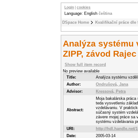
Login
|
cookies
Language: English
čeština
DSpace Home
Kvalifikační práce dle 
Analýza systému v
ZIPP, závod Rajec
Show full item record
No preview available
Title:
Analýza systému vzděl
Author:
Ondrušová, Jana
Advisor:
Kressová, Petra
Moja bakalárska práca 
teda vysvetleniu zákla
vzdelávaniu. V praktick
Abstract:
súčasný systém vzdeláv
závere mojej práce sa 
systému vzdelávania p
URI:
http://hdl.handle.net/
Date:
2005-03-14