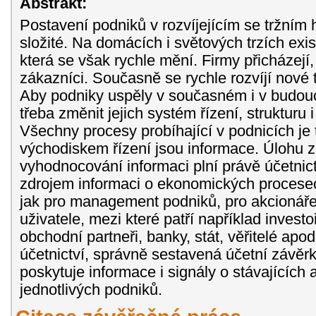
Abstrakt:
Postavení podniků v rozvíjejícím se tržním 
složité. Na domácích i světových trzích exis
která se však rychle mění. Firmy přicházejí
zákazníci. Současně se rychle rozvíjí nové 
Aby podniky uspěly v současném i v budouc
třeba změnit jejich systém řízení, strukturu 
Všechny procesy probíhající v podnicích je
východiskem řízení jsou informace. Úlohu zí
vyhodnocování informaci plní právě účetnict
zdrojem informaci o ekonomických procese
jak pro management podniků, pro akcionáře, 
uživatele, mezi které patří například investo
obchodní partneři, banky, stát, věřitelé ap
účetnictví, správně sestavená účetní závěr
poskytuje informace i signály o stávajících
jednotlivých podniků.