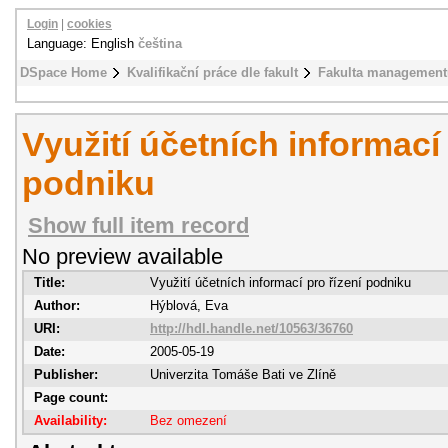
Login
|
cookies
Language: English
čeština
DSpace Home
Kvalifikační práce dle fakult
Fakulta management
Využití účetních informací 
podniku
Show full item record
No preview available
Title:
Využití účetních informací pro řízení podniku
Author:
Hýblová, Eva
URI:
http://hdl.handle.net/10563/36760
Date:
2005-05-19
Publisher:
Univerzita Tomáše Bati ve Zlíně
Page count:
Availability:
Bez omezení