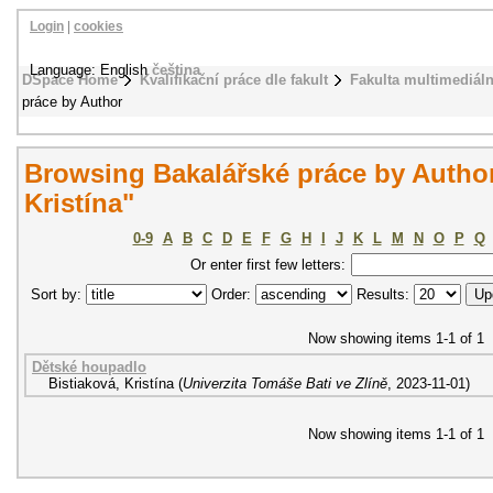
Login
|
cookies
Language: English
čeština
DSpace Home
Kvalifikační práce dle fakult
Fakulta multimediál
práce by Author
Browsing Bakalářské práce by Author
Kristína"
0-9
A
B
C
D
E
F
G
H
I
J
K
L
M
N
O
P
Q
Or enter first few letters:
Sort by:
Order:
Results:
Now showing items 1-1 of 1
Dětské houpadlo
Bistiaková, Kristína
(
Univerzita Tomáše Bati ve Zlíně
,
2023-11-01
)
Now showing items 1-1 of 1