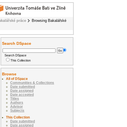
akalářské práce
Browsing Bakalářské
Search DSpace
Search DSpace
This Collection
Browse
All of DSpace
Communities & Collections
Date submitted
Date assigned
Date accepted
Titles
Authors
Advisor
Subjects
This Collection
Date submitted
Date assigned