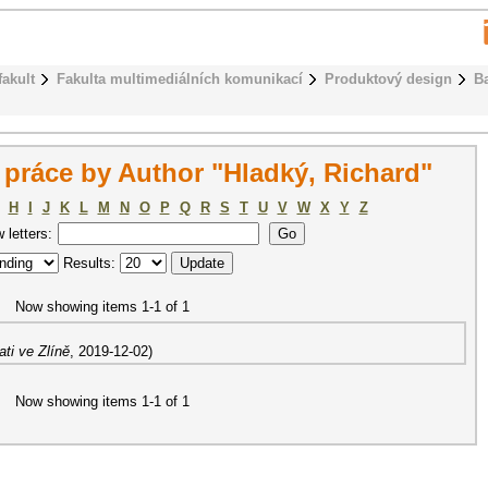
fakult
Fakulta multimediálních komunikací
Produktový design
B
práce by Author "Hladký, Richard"
H
I
J
K
L
M
N
O
P
Q
R
S
T
U
V
W
X
Y
Z
w letters:
Results:
Now showing items 1-1 of 1
ti ve Zlíně
,
2019-12-02
)
Now showing items 1-1 of 1