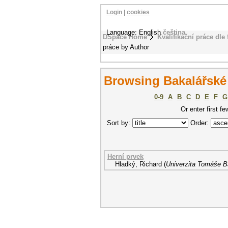
Login
|
cookies
Language: English
čeština
DSpace Home
Kvalifikační práce dle 
práce by Author
Browsing Bakalářské 
0-9
A
B
C
D
E
F
G
Or enter first fe
Sort by:
Order:
Herní prvek
Hladký, Richard
(
Univerzita Tomáše Ba