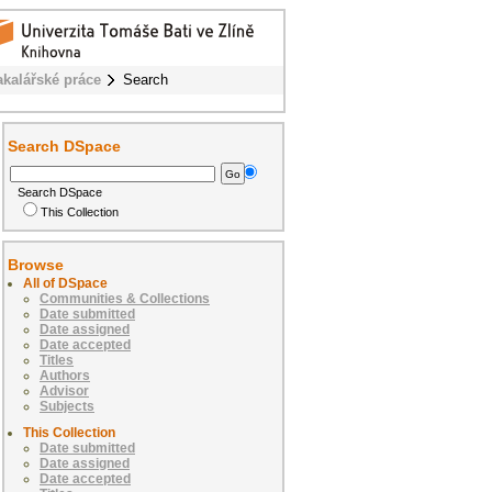
akalářské práce
Search
Search DSpace
Search DSpace
This Collection
Browse
All of DSpace
Communities & Collections
Date submitted
Date assigned
Date accepted
Titles
Authors
Advisor
Subjects
This Collection
Date submitted
Date assigned
Date accepted