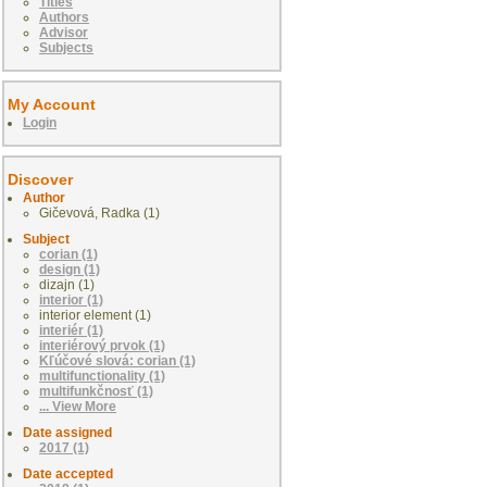
Titles
Authors
Advisor
Subjects
My Account
Login
Discover
Author
Gičevová, Radka (1)
Subject
corian (1)
design (1)
dizajn (1)
interior (1)
interior element (1)
interiér (1)
interiérový prvok (1)
Kľúčové slová: corian (1)
multifunctionality (1)
multifunkčnosť (1)
... View More
Date assigned
2017 (1)
Date accepted