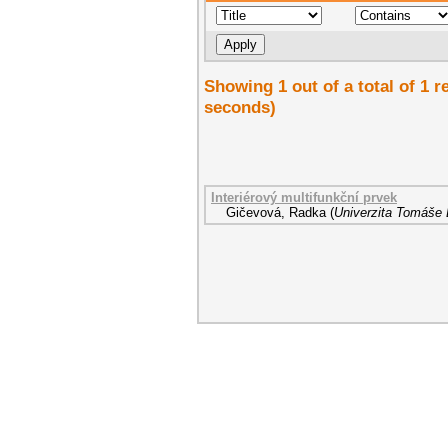
Showing 1 out of a total of 1 r
seconds)
Interiérový multifunkční prvek
Gičevová, Radka
(
Univerzita Tomáše B