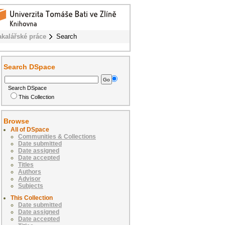
akalářské práce
Search
Search DSpace
Search DSpace
This Collection
Browse
All of DSpace
Communities & Collections
Date submitted
Date assigned
Date accepted
Titles
Authors
Advisor
Subjects
This Collection
Date submitted
Date assigned
Date accepted