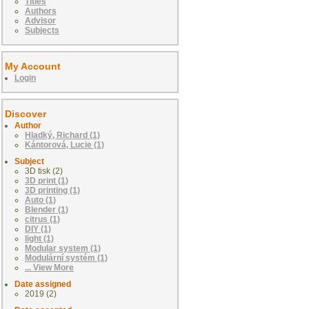
Titles
Authors
Advisor
Subjects
My Account
Login
Discover
Author
Hladký, Richard (1)
Kántorová, Lucie (1)
Subject
3D tisk (2)
3D print (1)
3D printing (1)
Auto (1)
Blender (1)
citrus (1)
DIY (1)
light (1)
Modular system (1)
Modulární systém (1)
... View More
Date assigned
2019 (2)