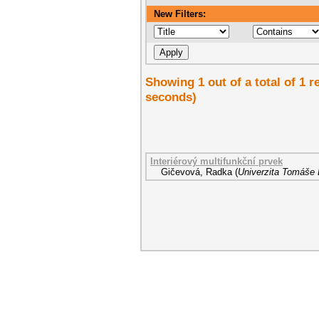
New Filters:
Showing 1 out of a total of 1 r
seconds)
Interiérový multifunkční prvek
Gičevová, Radka
(
Univerzita Tomáše B