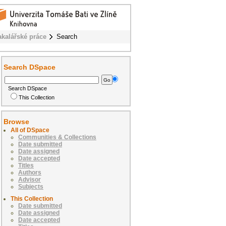
akalářské práce
Search
Search DSpace
Search DSpace
This Collection
Browse
All of DSpace
Communities & Collections
Date submitted
Date assigned
Date accepted
Titles
Authors
Advisor
Subjects
This Collection
Date submitted
Date assigned
Date accepted