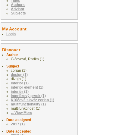
Titles
Authors
Advisor
Subjects
My Account
Login
Discover
Author
Gičevová, Radka (1)
Subject
corian (1)
design (1)
dizajn (1)
interior (1)
interior element (1)
interiér (1)
interiérový prvok (1)
Kľúčové slová: corian (1)
multifunctionality (1)
multifunkčnosť (1)
... View More
Date assigned
2017 (1)
Date accepted