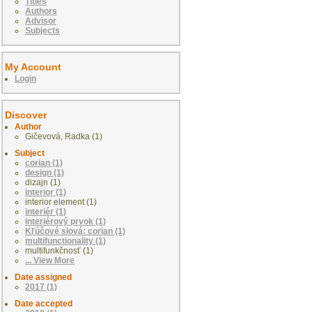
Titles
Authors
Advisor
Subjects
My Account
Login
Discover
Author
Gičevová, Radka (1)
Subject
corian (1)
design (1)
dizajn (1)
interior (1)
interior element (1)
interiér (1)
interiérový prvok (1)
Kľúčové slová: corian (1)
multifunctionality (1)
multifunkčnosť (1)
... View More
Date assigned
2017 (1)
Date accepted