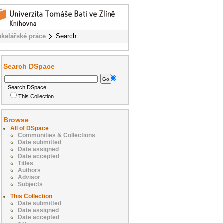
akalářské práce
Search
Search DSpace
Search DSpace
This Collection
Browse
All of DSpace
Communities & Collections
Date submitted
Date assigned
Date accepted
Titles
Authors
Advisor
Subjects
This Collection
Date submitted
Date assigned
Date accepted