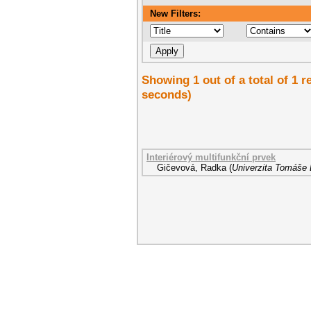
New Filters:
Showing 1 out of a total of 1 r
seconds)
Interiérový multifunkční prvek
Gičevová, Radka
(
Univerzita Tomáše B