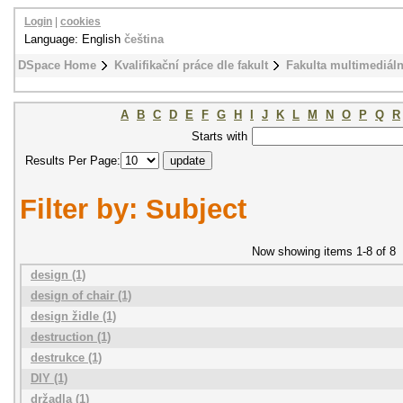
Login
|
cookies
Language: English
čeština
DSpace Home
Kvalifikační práce dle fakult
Fakulta multimediál
A
B
C
D
E
F
G
H
I
J
K
L
M
N
O
P
Q
R
Starts with
Results Per Page:
Filter by: Subject
Now showing items 1-8 of 8
design (1)
design of chair (1)
design židle (1)
destruction (1)
destrukce (1)
DIY (1)
držadla (1)