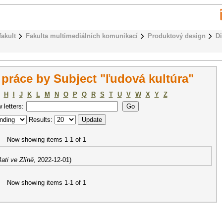
fakult
Fakulta multimediálních komunikací
Produktový design
D
práce by Subject "ľudová kultúra"
H
I
J
K
L
M
N
O
P
Q
R
S
T
U
V
W
X
Y
Z
w letters:
Results:
Now showing items 1-1 of 1
ati ve Zlíně
,
2022-12-01
)
Now showing items 1-1 of 1