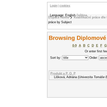
Login
|
cookies
Language: English
čeština
DSpace Home
Kvalifikační práce dle 
práce by Subject
Browsing Diplomové 
0-9
A
B
C
D
E
F
G
Or enter first fe
Sort by:
Order:
Produkt a P. O. P
Lišková, Adriána
(
Univerzita Tomáše B