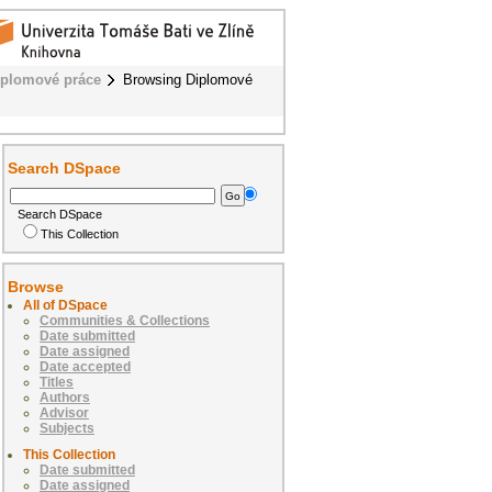
iplomové práce
Browsing Diplomové
Search DSpace
Search DSpace
This Collection
Browse
All of DSpace
Communities & Collections
Date submitted
Date assigned
Date accepted
Titles
Authors
Advisor
Subjects
This Collection
Date submitted
Date assigned