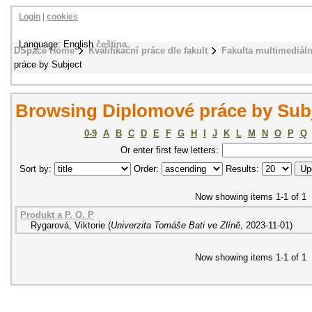
Login
|
cookies
Language: English
čeština
DSpace Home
Kvalifikační práce dle fakult
Fakulta multimediál
práce by Subject
Browsing Diplomové práce by Subj
0-9
A
B
C
D
E
F
G
H
I
J
K
L
M
N
O
P
Q
Or enter first few letters:
Sort by:
Order:
Results:
Now showing items 1-1 of 1
Produkt a P. O. P
Rygarová, Viktorie
(
Univerzita Tomáše Bati ve Zlíně
,
2023-11-01
)
Now showing items 1-1 of 1