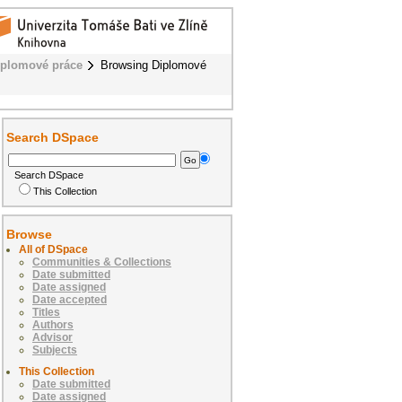
iplomové práce
Browsing Diplomové
Search DSpace
Search DSpace
This Collection
Browse
All of DSpace
Communities & Collections
Date submitted
Date assigned
Date accepted
Titles
Authors
Advisor
Subjects
This Collection
Date submitted
Date assigned