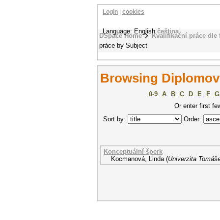
Login
|
cookies
Language: English
čeština
DSpace Home
Kvalifikační práce dle 
práce by Subject
Browsing Diplomové
0-9
A
B
C
D
E
F
G
Or enter first fe
Sort by:
Order:
Konceptuální šperk
Kocmanová, Linda
(
Univerzita Tomáše