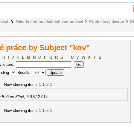
fakult
Fakulta multimediálních komunikací
Produktový design
D
 práce by Subject "kov"
H
I
J
K
L
M
N
O
P
Q
R
S
T
U
V
W
X
Y
Z
w letters:
Results:
Now showing items 1-1 of 1
 Bati ve Zlíně
,
2016-12-01
)
Now showing items 1-1 of 1