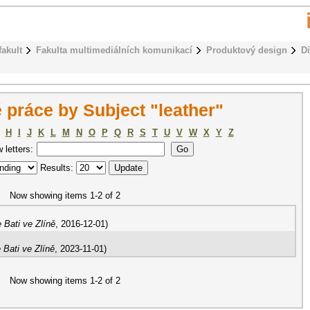
fakult
Fakulta multimediálních komunikací
Produktový design
D
práce by Subject "leather"
H
I
J
K
L
M
N
O
P
Q
R
S
T
U
V
W
X
Y
Z
w letters:
Results:
Now showing items 1-2 of 2
 Bati ve Zlíně
,
2016-12-01
)
 Bati ve Zlíně
,
2023-11-01
)
Now showing items 1-2 of 2