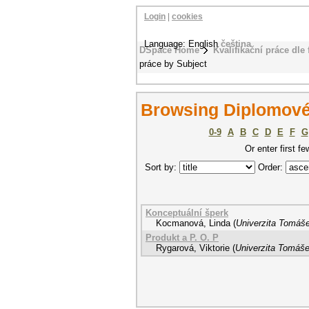
Login
|
cookies
Language: English
čeština
DSpace Home
Kvalifikační práce dle 
práce by Subject
Browsing Diplomové 
0-9
A
B
C
D
E
F
G
Or enter first fe
Sort by:
Order:
Konceptuální šperk
Kocmanová, Linda
(
Univerzita Tomáše
Produkt a P. O. P
Rygarová, Viktorie
(
Univerzita Tomáše