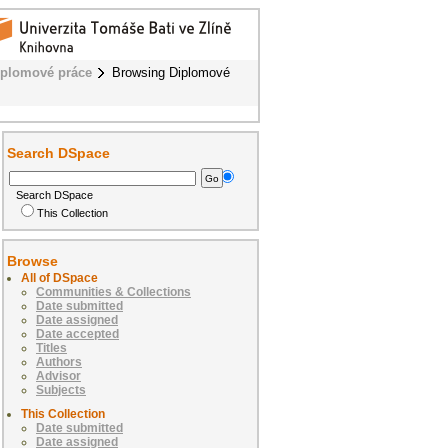
iplomové práce
Browsing Diplomové
Search DSpace
Search DSpace
This Collection
Browse
All of DSpace
Communities & Collections
Date submitted
Date assigned
Date accepted
Titles
Authors
Advisor
Subjects
This Collection
Date submitted
Date assigned