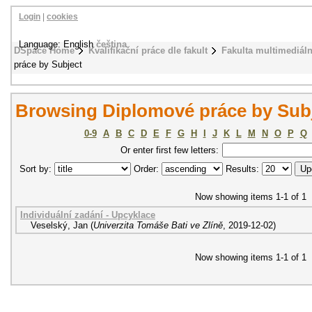
Login
|
cookies
Language: English
čeština
DSpace Home
Kvalifikační práce dle fakult
Fakulta multimediál
práce by Subject
Browsing Diplomové práce by Subje
0-9
A
B
C
D
E
F
G
H
I
J
K
L
M
N
O
P
Q
Or enter first few letters:
Sort by:
Order:
Results:
Now showing items 1-1 of 1
Individuální zadání - Upcyklace
Veselský, Jan
(
Univerzita Tomáše Bati ve Zlíně
,
2019-12-02
)
Now showing items 1-1 of 1