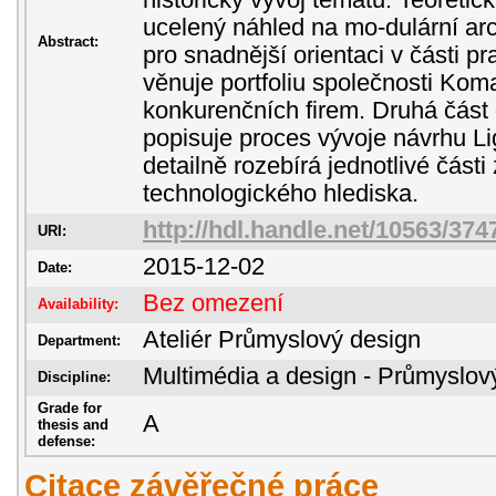
historický vývoj tématu. Teoretic
ucelený náhled na mo-dulární arch
Abstract:
pro snadnější orientaci v části pr
věnuje portfoliu společnosti Kom
konkurenčních firem. Druhá část
popisuje proces vývoje návrhu 
detailně rozebírá jednotlivé části 
technologického hlediska.
http://hdl.handle.net/10563/374
URI:
2015-12-02
Date:
Bez omezení
Availability:
Ateliér Průmyslový design
Department:
Multimédia a design - Průmyslov
Discipline:
Grade for
A
thesis and
defense:
Citace závěřečné práce