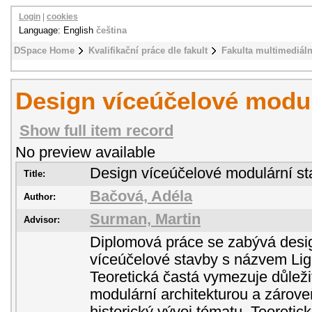
Login
|
cookies
Language: English
čeština
DSpace Home
Kvalifikační práce dle fakult
Fakulta multimediál
Design víceúčelové modul
Show full item record
No preview available
Design víceúčelové modulární st
Title:
Bačová, Adéla
Author:
Surman, Martin
Advisor:
Diplomová práce se zabývá des
víceúčelové stavby s názvem L
Teoretická častá vymezuje důlež
modulární architekturou a zárove